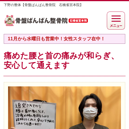
下野の整体【骨盤ばんばん整骨院 石橋雀宮本院】
11月から水曜日も営業中！女性スタッフ在中！
痛めた腰と首の痛みが和らぎ、
安心して通えます