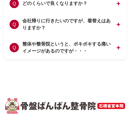
どのくらいで良くなりますか？
Q
会社帰りに行きたいのですが、着替えはあ
症状によって異なりますが、筋肉での痛みは1
A
Q
りますか？
回～3回の施術で改善に向かいます。
根本的な施術が必要な方は、週1～2回の施術
で1ヵ月～3ヵ月の期間が目安です。
整体や整骨院というと、ボキボキする痛い
お着替えをご用意しております。
A
Q
イメージがあるのですが・・・
お仕事の帰りでも、お気軽にご来院ください。
当院では、矯正専用のベットを使用しておりま
A
す。
痛みが出ないため、小さなお子様からご年配の
方まで施術を受けていただいております。