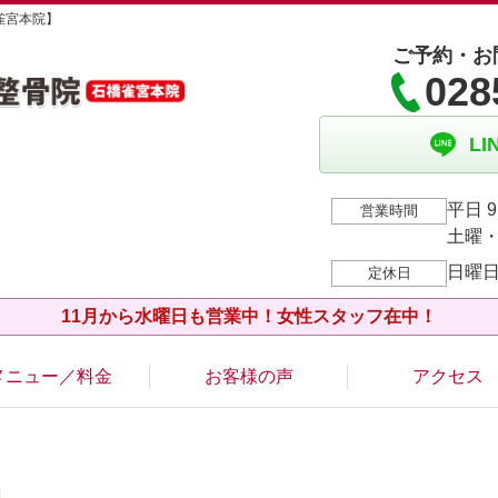
雀宮本院】
ご予約・お
028
L
平日 9
営業時間
土曜・祝
日曜
定休日
11月から水曜日も営業中！女性スタッフ在中！
メニュー／料金
お客様の声
アクセス