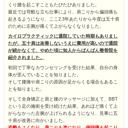
くり腰を起こすこともたびたびありました。
最近では苛酷な立ち仕事により、肩こりから偏頭痛も
起きるようになり、ここ2.3年あたりから今度は五十肩
のために左腕が痛くて上がらなくなりました。
カイロプラクティックに通院していた時期もありまし
たが、五十肩は改善しないうえに費用が高いので通院
が続かなくて、やめた頃に知人からばんばん整骨院を
紹介されました。
初回で丁寧なカウンセリングを受けた結果、自分の身
体が歪んでいることを知りました。
そして腰痛や肩こりの原因が足からくる場合もあるこ
とを知りました。
そして全身矯正と肩と腰のマッサージに加えて、BBT
という足の施術を受け続けた結果、あれほど痛くて上
がらなかった左腕が上げられるようになり、見事に五
十肩が改善に向かいました。
姿勢もよくなり、肩こりも楽になり、偏頭痛も起こり